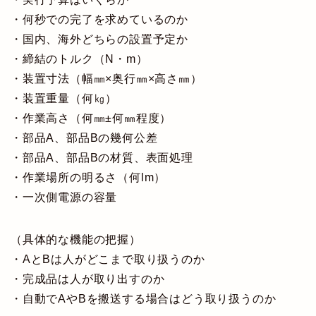
・何秒での完了を求めているのか
・国内、海外どちらの設置予定か
・締結のトルク（N・m）
・装置寸法（幅㎜×奥行㎜×高さ㎜）
・装置重量（何㎏）
・作業高さ（何㎜±何㎜程度）
・部品A、部品Bの幾何公差
・部品A、部品Bの材質、表面処理
・作業場所の明るさ（何lm）
・一次側電源の容量
（具体的な機能の把握）
・AとBは人がどこまで取り扱うのか
・完成品は人が取り出すのか
・自動でAやBを搬送する場合はどう取り扱うのか