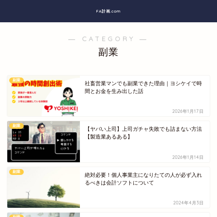
FA計画.com
― CATEGORY ―
副業
副業
社畜営業マンでも副業できた理由｜ヨシケイで時
間とお金を生み出した話
2026年1月17日
副業
【ヤバい上司】上司ガチャ失敗でも詰まない方法
【製造業あるある】
2026年1月14日
副業
絶対必要！個人事業主になりたての人が必ず入れ
るべきは会計ソフトについて
2024年4月3日