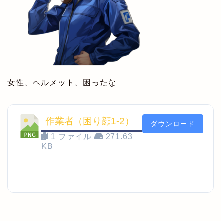
女性、ヘルメット、困ったな
作業者（困り顔1-2）
ダウンロード
1 ファイル
271.63
KB