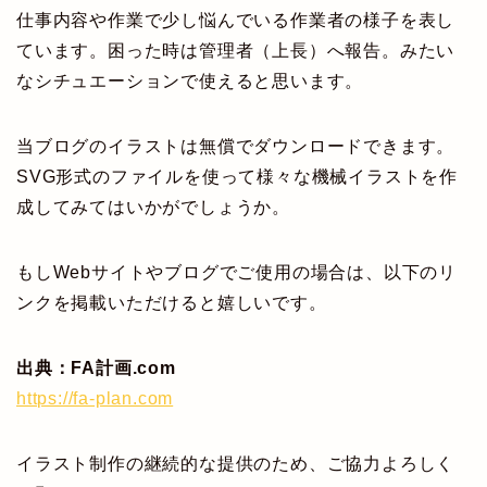
仕事内容や作業で少し悩んでいる作業者の様子を表し
ています。困った時は管理者（上長）へ報告。みたい
なシチュエーションで使えると思います。
当ブログのイラストは無償でダウンロードできます。
SVG形式のファイルを使って様々な機械イラストを作
成してみてはいかがでしょうか。
もしWebサイトやブログでご使用の場合は、以下のリ
ンクを掲載いただけると嬉しいです。
出典：FA計画.com
https://fa-plan.com
イラスト制作の継続的な提供のため、ご協力よろしく