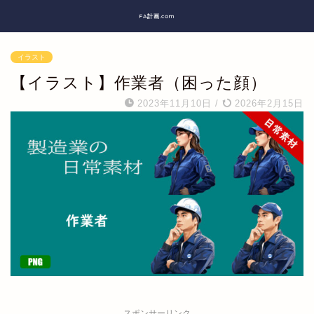
FA計画.com
イラスト
【イラスト】作業者（困った顔）
2023年11月10日
/
2026年2月15日
スポンサーリンク