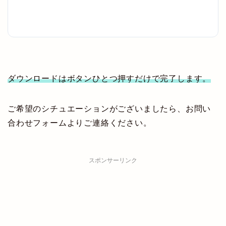
ダウンロードはボタンひとつ押すだけで完了します。
ご希望のシチュエーションがございましたら、お問い
合わせフォームよりご連絡ください。
スポンサーリンク