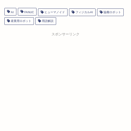
AI
FANUC
ヒューマノイド
フィジカルAI
協働ロボット
産業用ロボット
用語解説
スポンサーリンク