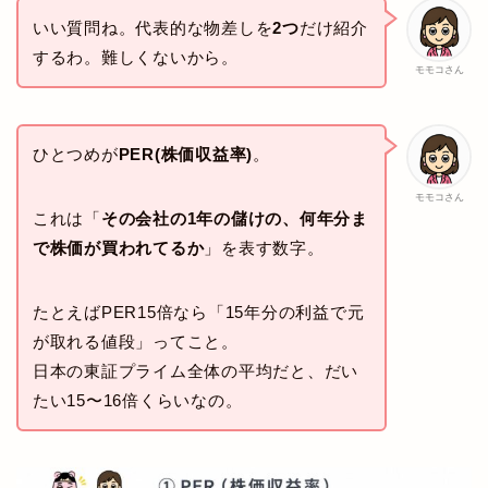
いい質問ね。代表的な物差しを
2つ
だけ紹介
するわ。難しくないから。
モモコさん
ひとつめが
PER(株価収益率)
。
モモコさん
これは「
その会社の1年の儲けの、何年分ま
で株価が買われてるか
」を表す数字。
たとえばPER15倍なら「15年分の利益で元
が取れる値段」ってこと。
日本の東証プライム全体の平均だと、だい
たい15〜16倍くらいなの。