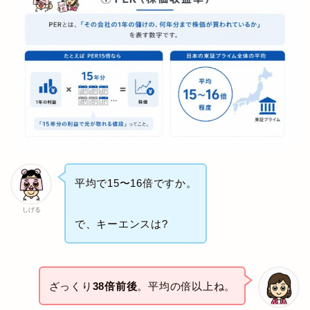
平均で15〜16倍ですか。
しげる
で、キーエンスは?
ざっくり
38倍前後
。平均の倍以上ね。