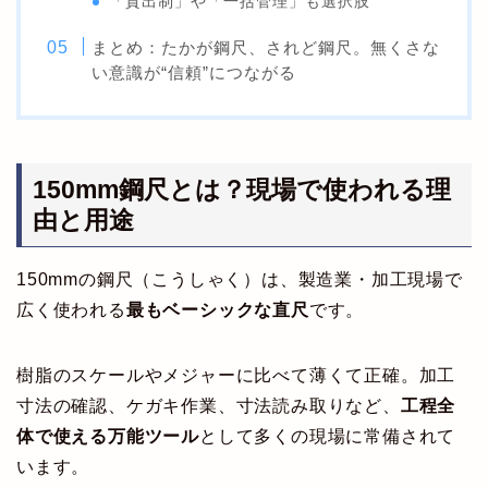
「貸出制」や「一括管理」も選択肢
まとめ：たかが鋼尺、されど鋼尺。無くさな
い意識が“信頼”につながる
150mm鋼尺とは？現場で使われる理
由と用途
150mmの鋼尺（こうしゃく）は、製造業・加工現場で
広く使われる
最もベーシックな直尺
です。
樹脂のスケールやメジャーに比べて薄くて正確。加工
寸法の確認、ケガキ作業、寸法読み取りなど、
工程全
体で使える万能ツール
として多くの現場に常備されて
います。