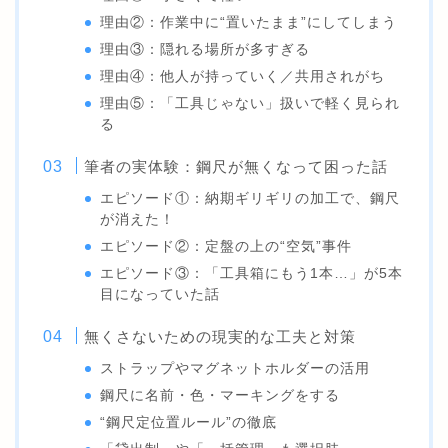
理由②：作業中に“置いたまま”にしてしまう
理由③：隠れる場所が多すぎる
理由④：他人が持っていく／共用されがち
理由⑤：「工具じゃない」扱いで軽く見られ
る
筆者の実体験：鋼尺が無くなって困った話
エピソード①：納期ギリギリの加工で、鋼尺
が消えた！
エピソード②：定盤の上の“空気”事件
エピソード③：「工具箱にもう1本…」が5本
目になっていた話
無くさないための現実的な工夫と対策
ストラップやマグネットホルダーの活用
鋼尺に名前・色・マーキングをする
“鋼尺定位置ルール”の徹底